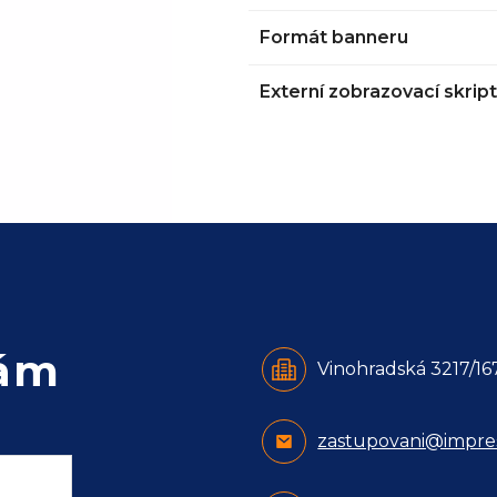
Formát banneru
Externí zobrazovací skript
nám
Vinohradská 3217/167
zastupovani@impres