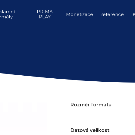
Mobilní vignette
klamní
PRIMA
Monetizace
Reference
n
rmáty
PLAY
Rozměr formátu
Datová velikost