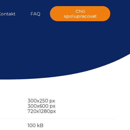
Chci
Kontakt
FAQ
spolupracovat
300x250 px
300x600 px
720x1280px
100 kB