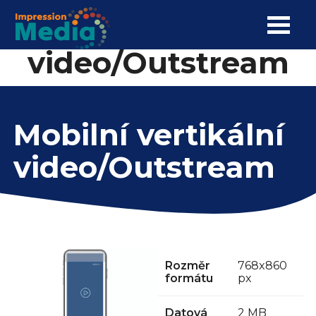
Mobilní vertikální
Skip
to
main
video/Outstream
content
Main
Zastupované weby
navigation
Mobilní vertikální
Reklamní formáty
video/Outstream
PRIMA PLAY
Monetizace
Reference
Obrázek
Rozměr
768x860
Kontakt
formátu
px
Datová
2 MB
FAQ