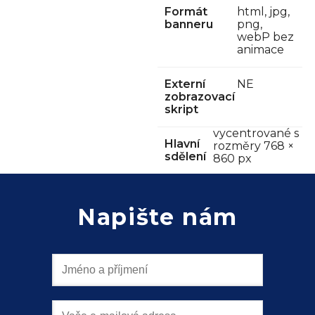
Formát
html, jpg,
banneru
png,
Chci spolupracovat
webP bez
animace
Externí
NE
zobrazovací
skript
vycentrované s
Hlavní
rozměry 768 ×
sdělení
860 px
Napište nám