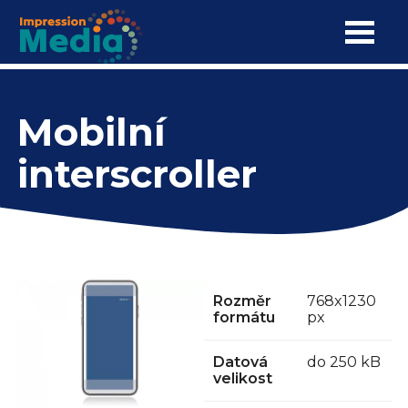
Mobilní interscroller
Skip
to
main
content
Main
Zastupované weby
Mobilní
navigation
interscroller
Reklamní formáty
PRIMA PLAY
Monetizace
Obrázek
Rozměr
768x1230
Reference
formátu
px
Kontakt
Datová
do 250 kB
velikost
FAQ